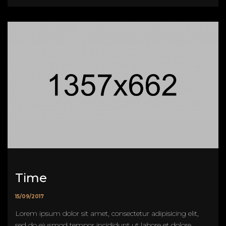
Time
15/09/2017
Lorem ipsum dolor sit amet, consectetur adipisicing elit,
sed do eiusmod tempor incididunt ut labore et dolore