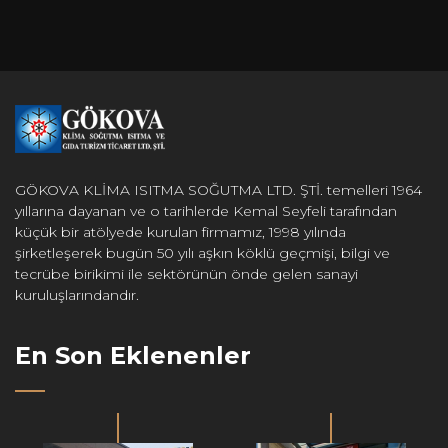
GÖKOVA KLİMA ISITMA SOĞUTMA LTD. ŞTİ. temelleri 1964
yıllarına dayanan ve o tarihlerde Kemal Seyfeli tarafından
küçük bir atölyede kurulan firmamız, 1998 yılında
şirketleşerek bugün 50 yılı aşkın köklü geçmişi, bilgi ve
tecrübe birikimi ile sektörünün önde gelen sanayi
kuruluşlarındandır.
En Son Eklenenler